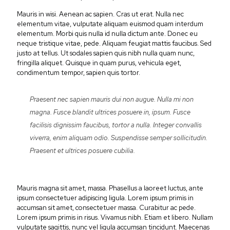
Mauris in wisi. Aenean ac sapien. Cras ut erat. Nulla nec
elementum vitae, vulputate aliquam euismod quam interdum
elementum. Morbi quis nulla id nulla dictum ante. Donec eu
neque tristique vitae, pede. Aliquam feugiat mattis faucibus. Sed
justo at tellus. Ut sodales sapien quis nibh nulla quam nunc,
fringilla aliquet. Quisque in quam purus, vehicula eget,
condimentum tempor, sapien quis tortor.
Praesent nec sapien mauris dui non augue. Nulla mi non
magna. Fusce blandit ultrices posuere in, ipsum. Fusce
facilisis dignissim faucibus, tortor a nulla. Integer convallis
viverra, enim aliquam odio. Suspendisse semper sollicitudin.
Praesent et ultrices posuere cubilia.
Mauris magna sit amet, massa. Phasellus a laoreet luctus, ante
ipsum consectetuer adipiscing ligula. Lorem ipsum primis in
accumsan sit amet, consectetuer massa. Curabitur ac pede.
Lorem ipsum primis in risus. Vivamus nibh. Etiam et libero. Nullam
vulputate sagittis, nunc vel ligula accumsan tincidunt. Maecenas