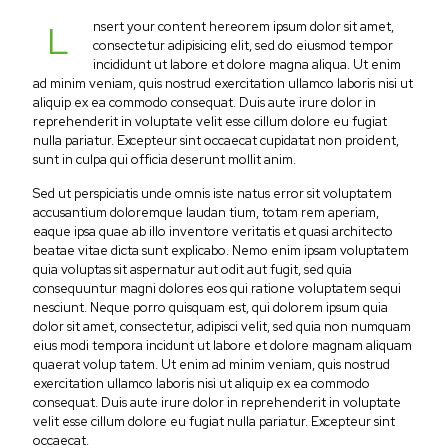
L
nsert your content hereorem ipsum dolor sit amet,
consectetur adipisicing elit, sed do eiusmod tempor
incididunt ut labore et dolore magna aliqua. Ut enim
ad minim veniam, quis nostrud exercitation ullamco laboris nisi ut
aliquip ex ea commodo consequat. Duis aute irure dolor in
reprehenderit in voluptate velit esse cillum dolore eu fugiat
nulla pariatur. Excepteur sint occaecat cupidatat non proident,
sunt in culpa qui officia deserunt mollit anim.
Sed ut perspiciatis unde omnis iste natus error sit voluptatem
accusantium doloremque laudan tium, totam rem aperiam,
eaque ipsa quae ab illo inventore veritatis et quasi architecto
beatae vitae dicta sunt explicabo. Nemo enim ipsam voluptatem
quia voluptas sit aspernatur aut odit aut fugit, sed quia
consequuntur magni dolores eos qui ratione voluptatem sequi
nesciunt. Neque porro quisquam est, qui dolorem ipsum quia
dolor sit amet, consectetur, adipisci velit, sed quia non numquam
eius modi tempora incidunt ut labore et dolore magnam aliquam
quaerat volup tatem. Ut enim ad minim veniam, quis nostrud
exercitation ullamco laboris nisi ut aliquip ex ea commodo
consequat. Duis aute irure dolor in reprehenderit in voluptate
velit esse cillum dolore eu fugiat nulla pariatur. Excepteur sint
occaecat.