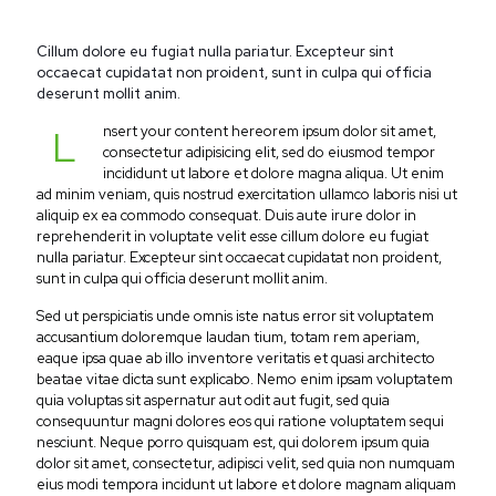
Cillum dolore eu fugiat nulla pariatur. Excepteur sint
occaecat cupidatat non proident, sunt in culpa qui officia
deserunt mollit anim.
L
nsert your content hereorem ipsum dolor sit amet,
consectetur adipisicing elit, sed do eiusmod tempor
incididunt ut labore et dolore magna aliqua. Ut enim
ad minim veniam, quis nostrud exercitation ullamco laboris nisi ut
aliquip ex ea commodo consequat. Duis aute irure dolor in
reprehenderit in voluptate velit esse cillum dolore eu fugiat
nulla pariatur. Excepteur sint occaecat cupidatat non proident,
sunt in culpa qui officia deserunt mollit anim.
Sed ut perspiciatis unde omnis iste natus error sit voluptatem
accusantium doloremque laudan tium, totam rem aperiam,
eaque ipsa quae ab illo inventore veritatis et quasi architecto
beatae vitae dicta sunt explicabo. Nemo enim ipsam voluptatem
quia voluptas sit aspernatur aut odit aut fugit, sed quia
consequuntur magni dolores eos qui ratione voluptatem sequi
nesciunt. Neque porro quisquam est, qui dolorem ipsum quia
dolor sit amet, consectetur, adipisci velit, sed quia non numquam
eius modi tempora incidunt ut labore et dolore magnam aliquam