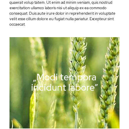
quaerat volup tatem. Ut enim ad minim veniam, quis nostrud
exercitation ullamco laboris nisi ut aliquip ex ea commodo
consequat. Duis aute irure dolor in reprehenderit in voluptate
velit esse cillum dolore eu fugiat nulla pariatur. Excepteur sint
occaecat.
„Modi tempora
incidunt labore”