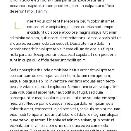
Cillum dolore eu fugiat nulla pariatur. Excepteur sint
occaecat cupidatat non proident, sunt in culpa qui officia
deserunt mollit anim.
L
nsert your content hereorem ipsum dolor sit amet,
consectetur adipisicing elit, sed do eiusmod tempor
incididunt ut labore et dolore magna aliqua. Ut enim
ad minim veniam, quis nostrud exercitation ullamco laboris nisi ut
aliquip ex ea commodo consequat. Duis aute irure dolor in
reprehenderit in voluptate velit esse cillum dolore eu fugiat
nulla pariatur. Excepteur sint occaecat cupidatat non proident,
sunt in culpa qui officia deserunt mollit anim.
Sed ut perspiciatis unde omnis iste natus error sit voluptatem
accusantium doloremque laudan tium, totam rem aperiam,
eaque ipsa quae ab illo inventore veritatis et quasi architecto
beatae vitae dicta sunt explicabo. Nemo enim ipsam voluptatem
quia voluptas sit aspernatur aut odit aut fugit, sed quia
consequuntur magni dolores eos qui ratione voluptatem sequi
nesciunt. Neque porro quisquam est, qui dolorem ipsum quia
dolor sit amet, consectetur, adipisci velit, sed quia non numquam
eius modi tempora incidunt ut labore et dolore magnam aliquam
quaerat volup tatem. Ut enim ad minim veniam, quis nostrud
exercitation ullamco laboris nisi ut aliquip ex ea commodo