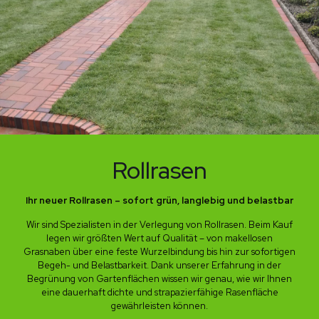
Rollrasen
Ihr neuer Rollrasen – sofort grün, langlebig und belastbar
Wir sind Spezialisten in der Verlegung von Rollrasen. Beim Kauf
legen wir größten Wert auf Qualität – von makellosen
Grasnaben über eine feste Wurzelbindung bis hin zur sofortigen
Begeh- und Belastbarkeit. Dank unserer Erfahrung in der
Begrünung von Gartenflächen wissen wir genau, wie wir Ihnen
eine dauerhaft dichte und strapazierfähige Rasenfläche
gewährleisten können.